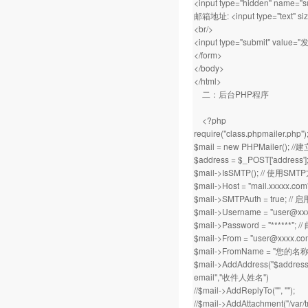
<input type="hidden" name="su
邮箱地址: <input type="text" siz
<br/>
<input type="submit" value="
</form>
</body>
</html>
二：后台PHP程序
<?php
require("class.phpmail
$mail = new PHPMailer();
$address = $_POST['address']
$mail->IsSMTP(); // 使用S
$mail->Host = "mail.xxxxx
$mail->SMTPAuth = true; 
$mail->Username = "
user@xx
$mail->Password = "******";
$mail->From = "
user@xxxx.co
$mail->FromName = "您的名称
$mail->AddAddress("$a
email","收件人姓名")
//$mail->AddReplyTo("", "");
//$mail->AddAttachment("/var/t