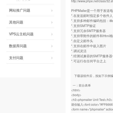
http://www.phpe.net/class/32.s
网站推广问题
PHPMailer是一个用于
*.在发送邮时指定多个收件
*.支持多种邮件编码包括：8bit，ba
其他问题
*.支持SMTP验证
*.支持冗余SMTP服务器
VPS云主机问题
*.支持带附件的邮件和Html
*.自定义邮件头
数据库问题
*.支持在邮件中嵌入图片
*.调试灵活
*.经测试兼容的SMTP服务
支付问题
*.可运行在任何平台之上
下载该组件后，按如下示例编
一：前台表单
<html>
<body>
<h3>phpmailer Unit Test</h3>
请你输入<font color="#FF66
<form name="phpmailer" actio