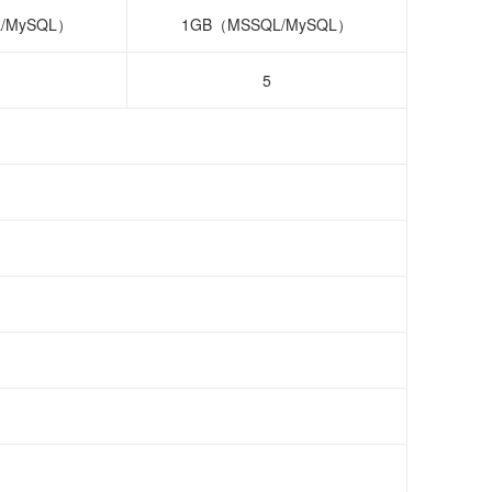
/MySQL）
1GB（MSSQL/MySQL）
5