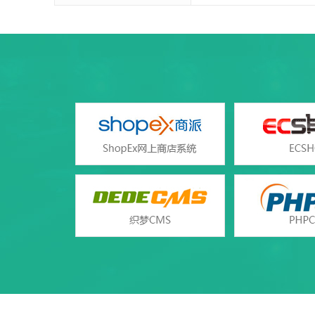
产品参数
产品参数
设置首页
SQL Server
数据库类型
A
错误页面定义
ASP、ASP
支持语言
php（
rar在线压缩
web服务
免费预装软件
zend optimizer
Urlrewrite
Zend Guard Loader
流量分析
Jmail（asp使用）
访问统计