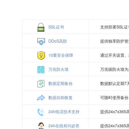
Gzip压缩
日志自助下载
图片组件
SSL证书
支持部署SSL
DDoS高防
提供独享防护资
10重安全保障
通过开关设置、
万兆防火墙
万兆级防火墙为
数据定期备份
数据默认定期7
数据自助恢复
可随时使用备份
24h电话技术支持
提供24x7x3
24h在线有问必答
提供24x7x3