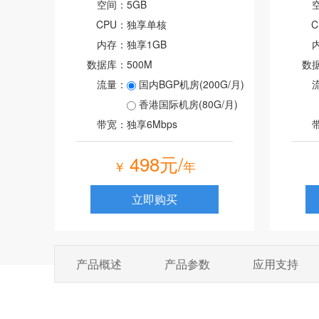
空间：
5GB
CPU：
独享单核
C
内存：
独享1GB
数据库：
500M
数
流量：
国内BGP机房(200G/月)
香港国际机房(80G/月)
带宽：
独享6Mbps
498元/
￥
年
立即购买
产品概述
产品参数
应用支持